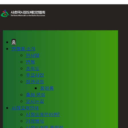
홈
연합회 소개
인사말
연혁
조직도
주요사업
정관규정
회의록
출하 문의
오시는길
시장도매인제
시장도매인이란?
거래방식
시장도매인 특장점