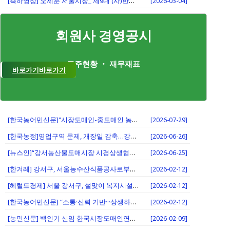
[축하영상] 오세훈 서울시장_ 제9대 (사)한국...
[2026-03-04]
회원사 경영공시
주주현황 ・ 재무재표
바로가기
바로가기
[한국농어민신문]"시장도매인-중도매인 농산물 거...
[2026-07-29]
[한국농정]영업구역 문제, 개장일 감축…강서시장...
[2026-06-26]
[뉴스인]“강서농산물도매시장 시경상생협의회”, ...
[2026-06-25]
[한겨레] 강서구, 서울농수산식품공사로부터 설맞...
[2026-02-12]
[헤럴드경제] 서울 강서구, 설맞이 복지시설에 ...
[2026-02-12]
[한국농어민신문] “소통·신뢰 기반···상생하는...
[2026-02-12]
[농민신문] 백인기 신임 한국시장도매인연합회장 ...
[2026-02-09]