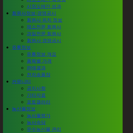
시장도매인 성과
회원사정보⋅경영공시
회원사 위치 정보
채소전문 회원사
과일전문 회원사
회원사 경영공시
유통정보
유통정보 개요
품목별 가격
판매결과
전자송품장
커뮤니티
공지사항
기타자료
포토갤러리
농산물정보
농사월령가
농사속담
우수농산물 관리